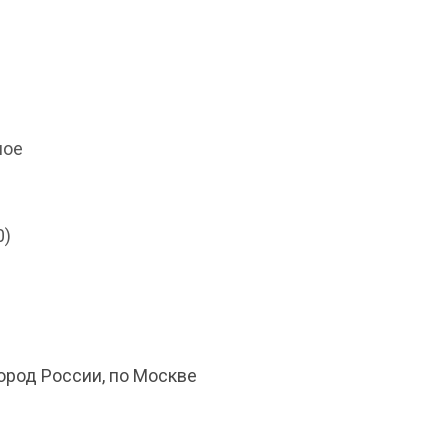
ное
0)
ород России, по Москве